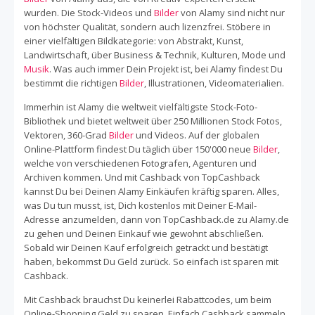
wurden. Die Stock-Videos und
Bilder
von Alamy sind nicht nur
von höchster Qualität, sondern auch lizenzfrei. Stöbere in
einer vielfältigen Bildkategorie: von Abstrakt, Kunst,
Landwirtschaft, über Business & Technik, Kulturen, Mode und
Musik
. Was auch immer Dein Projekt ist, bei Alamy findest Du
bestimmt die richtigen
Bilder
, Illustrationen, Videomaterialien.
Immerhin ist Alamy die weltweit vielfältigste Stock-Foto-
Bibliothek und bietet weltweit über 250 Millionen Stock Fotos,
Vektoren, 360-Grad
Bilder
und Videos. Auf der globalen
Online-Plattform findest Du täglich über 150'000 neue
Bilder
,
welche von verschiedenen Fotografen, Agenturen und
Archiven kommen. Und mit Cashback von TopCashback
kannst Du bei Deinen Alamy Einkäufen kräftig sparen. Alles,
was Du tun musst, ist, Dich kostenlos mit Deiner E-Mail-
Adresse anzumelden, dann von TopCashback.de zu Alamy.de
zu gehen und Deinen Einkauf wie gewohnt abschließen.
Sobald wir Deinen Kauf erfolgreich getrackt und bestätigt
haben, bekommst Du Geld zurück. So einfach ist sparen mit
Cashback.
Mit Cashback brauchst Du keinerlei Rabattcodes, um beim
Online-Shopping Geld zu sparen. Einfach Cashback sammeln