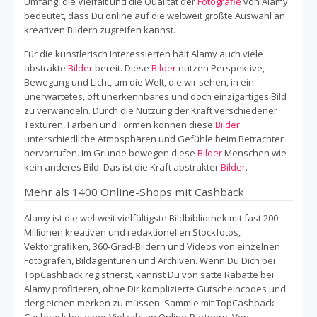
Umfang, die Vielfalt und die Qualität der
Fotografie
von Alamy
bedeutet, dass Du online auf die weltweit größte Auswahl an
kreativen Bildern zugreifen kannst.
Für die künstlerisch Interessierten hält Alamy auch viele
abstrakte
Bilder
bereit. Diese
Bilder
nutzen Perspektive,
Bewegung und Licht, um die Welt, die wir sehen, in ein
unerwartetes, oft unerkennbares und doch einzigartiges Bild
zu verwandeln. Durch die Nutzung der Kraft verschiedener
Texturen, Farben und Formen können diese
Bilder
unterschiedliche Atmosphären und Gefühle beim Betrachter
hervorrufen. Im Grunde bewegen diese
Bilder
Menschen wie
kein anderes Bild. Das ist die Kraft abstrakter
Bilder
.
Mehr als 1400 Online-Shops mit Cashback
Alamy ist die weltweit vielfältigste Bildbibliothek mit fast 200
Millionen kreativen und redaktionellen Stockfotos,
Vektorgrafiken, 360-Grad-Bildern und Videos von einzelnen
Fotografen, Bildagenturen und Archiven. Wenn Du Dich bei
TopCashback registrierst, kannst Du von satte Rabatte bei
Alamy profitieren, ohne Dir komplizierte Gutscheincodes und
dergleichen merken zu müssen. Sammle mit TopCashback
Cashback bei einer Vielzahl an Online-Partnern. Von