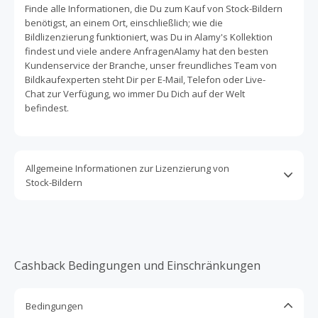
Finde alle Informationen, die Du zum Kauf von Stock-Bildern
benötigst, an einem Ort, einschließlich; wie die
Bildlizenzierung funktioniert, was Du in Alamy's Kollektion
findest und viele andere AnfragenAlamy hat den besten
Kundenservice der Branche, unser freundliches Team von
Bildkaufexperten steht Dir per E-Mail, Telefon oder Live-
Chat zur Verfügung, wo immer Du Dich auf der Welt
befindest.
Allgemeine Informationen zur Lizenzierung von
Stock-Bildern
Alamy hat zwei verschiedene Arten von Lizenzen auf
Lager – lizenzpflichtig und gebührenfrei. Der
Lizenztyp wird vom Fotografen ausgewählt und kann
nicht geändert werden.
Cashback Bedingungen und Einschränkungen
Mit der Rights Managed Lizenz von Alamy zahlst Du nur für
das, wofür Du das Bild verwendest. Lizenzpflichtige
Bedingungen
Lizenzen können festlegen, wie, wo, wann oder wie lange