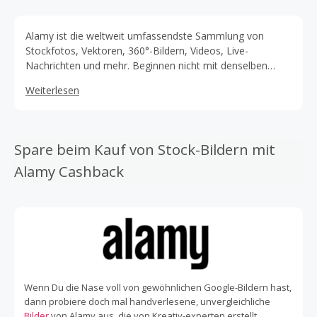
Alamy ist die weltweit umfassendste Sammlung von
Stockfotos, Vektoren, 360°-Bildern, Videos, Live-
Nachrichten und mehr. Beginnen nicht mit denselben
Inhalten wie alle anderen. Finde täglich über 150.000
Weiterlesen
neue, unerwartete Inhalte.
Spare beim Kauf von Stock-Bildern mit
Alamy Cashback
Wenn Du die Nase voll von gewöhnlichen Google-Bildern hast,
dann probiere doch mal handverlesene, unvergleichliche
Bilder
von Alamy aus, die von Kreativ-experten erstellt