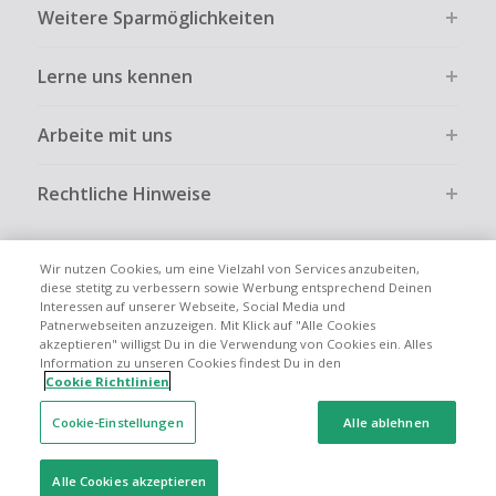
Weitere Sparmöglichkeiten
Lerne uns kennen
Arbeite mit uns
Rechtliche Hinweise
Wir nutzen Cookies, um eine Vielzahl von Services anzubeiten,
diese stetitg zu verbessern sowie Werbung entsprechend Deinen
Interessen auf unserer Webseite, Social Media und
Globale Websites
UK
US
CN
JP
FR
AU
IT
ES
Patnerwebseiten anzuzeigen. Mit Klick auf "Alle Cookies
akzeptieren" willigst Du in die Verwendung von Cookies ein. Alles
Information zu unseren Cookies findest Du in den
Cookie Richtlinien
Cookie-Einstellungen
Alle ablehnen
© 2005 - 2026 TopCashback Group Limited
Alle Cookies akzeptieren