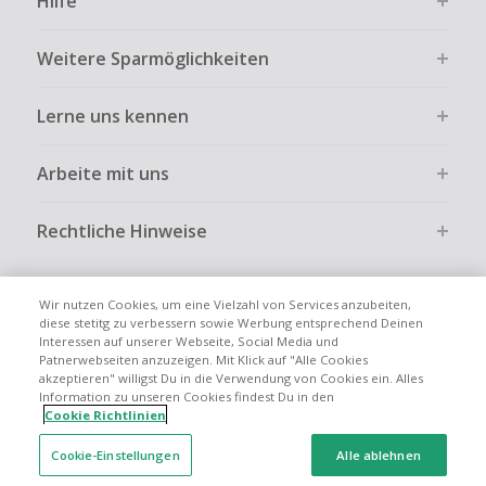
Hilfe
Weitere Sparmöglichkeiten
Lerne uns kennen
Arbeite mit uns
Rechtliche Hinweise
Wir nutzen Cookies, um eine Vielzahl von Services anzubeiten,
diese stetitg zu verbessern sowie Werbung entsprechend Deinen
Interessen auf unserer Webseite, Social Media und
Globale Websites
UK
US
CN
JP
FR
AU
IT
ES
Patnerwebseiten anzuzeigen. Mit Klick auf "Alle Cookies
akzeptieren" willigst Du in die Verwendung von Cookies ein. Alles
Information zu unseren Cookies findest Du in den
Cookie Richtlinien
Cookie-Einstellungen
Alle ablehnen