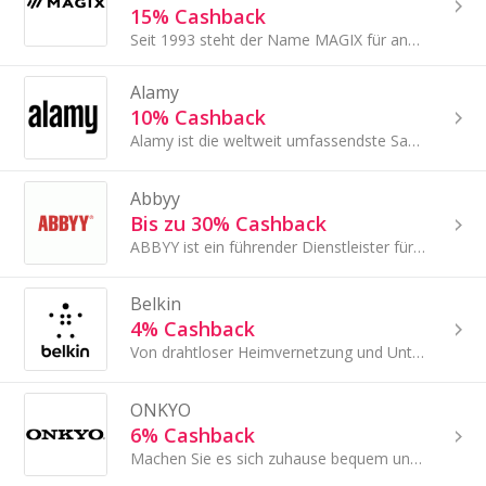
15% Cashback
Seit 1993 steht der Name MAGIX für anwenderfreundliche Multimedia-Software.
Alamy
10% Cashback
Alamy ist die weltweit umfassendste Sammlung von Stockfotos, Vektoren, 360°-Bildern, Videos, Live-Nachrichten und mehr.
Abbyy
Bis zu 30% Cashback
ABBYY ist ein führender Dienstleister für Texterkennungs- und Dokumentkonvertierungs-Technologien und -Services.
Belkin
4% Cashback
Von drahtloser Heimvernetzung und Unterhaltung über mobiles Zubehör und Energiemanagement.
ONKYO
6% Cashback
Machen Sie es sich zuhause bequem und betreten Sie mit ONKYO-Produkten eine klangvollere Welt.