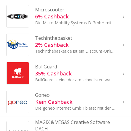
Microscooter
6% Cashback
Die Micro Mobility Systems D GmbH mit Sitz in Geislingen-Binsdorf am Rande der Schwäbischen Alb vertreibt Micro®-Produkte in Deutschland und Luxemburg
Techinthebasket
2% Cashback
Techinthebasket.de ist ein Discount-Onlineshop für Elektronik-Produkt mit über 5000 Artikeln.
BullGuard
35% Cashback
BullGuard is eine der am schnellsten wachsenden Antivirus und Internet Sicherheits Firmen weltweit.
Goneo
Kein Cashback
Die goneo Internet GmbH bietet mit der Marke goneo in den Bereich Hosting, Blogs, E-Mail und Domains seit 2006 an.
MAGIX & VEGAS Creative Software
DACH