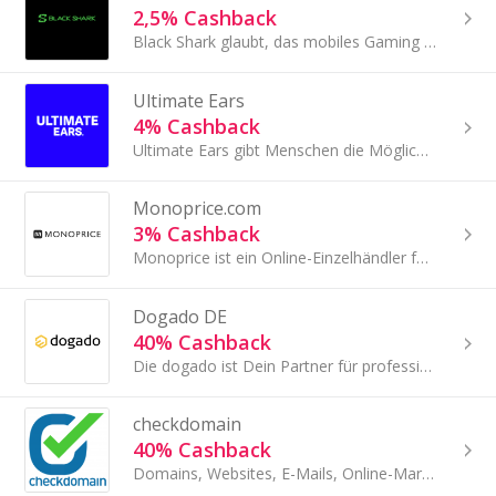
2,5% Cashback
Black Shark glaubt, das mobiles Gaming unendliches Potential hat. Black Shark fokussiert sich auf diese ganzen Aspekte um nicht nur das weltweit stärk
Ultimate Ears
4% Cashback
Ultimate Ears gibt Menschen die Möglichkeit, ihre Welt spontan mit Musik zu verändern.
Monoprice.com
3% Cashback
Monoprice ist ein Online-Einzelhändler für Unterhaltungselektronik. Der Online-Shop bietet über 6.500 technische Produkte der Marke Monoprice an...
Dogado DE
40% Cashback
Die dogado ist Dein Partner für professionelle Hosting Lösungen aus den Bereichen Webhosting, WordPress CMS Hosting, Online Backup, Hosted Exchange...
checkdomain
40% Cashback
Domains, Websites, E-Mails, Online-Marketing: Sie haben die Idee - checkdomain hat die digitale Lösung!