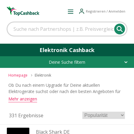
Registrieren / Anmelden
Elektronik Cashback
Deine Suche filtern
Homepage
Elektronik
Ob Du nach einem Upgrade für Deine aktuellen
Elektrogeräte suchst oder nach den besten Angeboten für
die neusten Innovationen stöberst – Wir haben die besten
Mehr anzeigen
Cashback-Angebote im Bereich
Elektronik
für Dich!
331 Ergebnisse
Black Shark DE