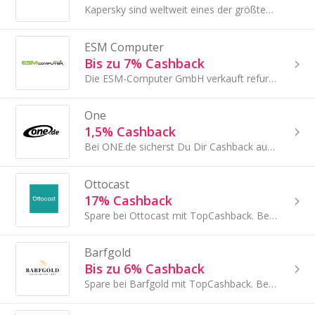
Kapersky sind weltweit eines der größten privat geführten Unternehmen für Cybersicherheit.
ESM Computer
Bis zu 7% Cashback
Die ESM-Computer GmbH verkauft refurbished Notebooks, PCs, Tablets, Smartphones, etc.
One
1,5% Cashback
Bei ONE.de sicherst Du Dir Cashback auf PCs, Notebooks & Gaming. Starte Deinen Einkauf über TopCashback und spare clever bei moderner Technik.
Ottocast
17% Cashback
Spare bei Ottocast mit TopCashback. Bestelle CarPlay-Adapter und Zubehör online und Dein Cashback wird automatisch im Hintergrund erfasst.
Barfgold
Bis zu 6% Cashback
Spare bei Barfgold mit TopCashback. Bestelle artgerechtes BARF-Futter für Hunde und Katzen online und Dein Cashback wird automatisch erfasst.