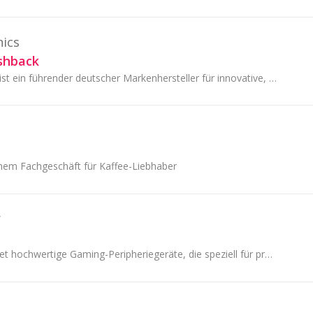
nics
shback
LUPUS-Electronics ist ein führender deutscher Markenhersteller für innovative, leicht bedienbare Sicherheitstechnik.
nem Fachgeschäft für Kaffee-Liebhaber
r
Endgame Gear bietet hochwertige Gaming-Peripheriegeräte, die speziell für professionelle Gamer und E-Sport-Enthusiasten entwickelt wurden. Das...