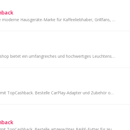
hback
GASTROBACK – die moderne Hausgeräte-Marke für Kaffeeliebhaber, Grillfans, Feinschmecker und Profi-Köche.
Der Briloner Onlineshop bietet ein umfangreiches und hochwertiges Leuchtensortiment mit über 1200 Artikeln an.
Spare bei Ottocast mit TopCashback. Bestelle CarPlay-Adapter und Zubehör online und Dein Cashback wird automatisch im Hintergrund erfasst.
hback
Spare bei Barfgold mit TopCashback. Bestelle artgerechtes BARF-Futter für Hunde und Katzen online und Dein Cashback wird automatisch erfasst.