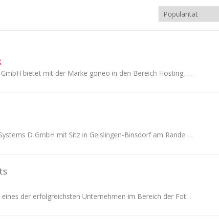
k
Die goneo Internet GmbH bietet mit der Marke goneo in den Bereich Hosting, Blogs, E-Mail und Domains seit 2006 an.
Die Micro Mobility Systems D GmbH mit Sitz in Geislingen-Binsdorf am Rande der Schwäbischen Alb vertreibt Micro®-Produkte in Deutschland und Luxemburg
ts
Deep Art Effects ist eines der erfolgreichsten Unternehmen im Bereich der Foto- und Videobearbeitung mit künstlicher Intelligenz und tiefem Lernen...