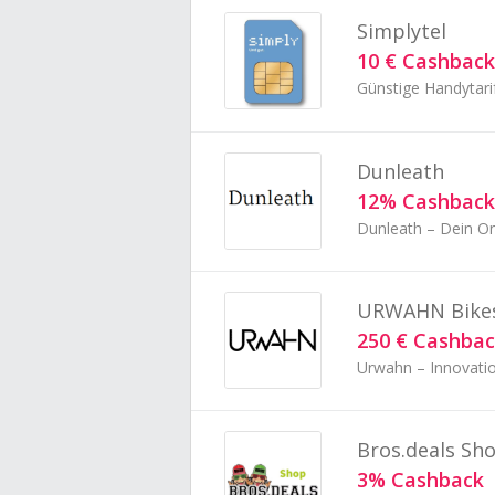
Simplytel
10 € Cashback
Günstige Handytarif
Dunleath
12% Cashback
Dunleath – Dein O
URWAHN Bike
250 € Cashba
Urwahn – Innovatio
Bros.deals Sh
3% Cashback