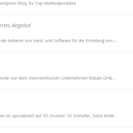
Bestpreis-Shop für Top-Markenprodukte
ertes Angebot
Elgato ist der führende Anbieter von Hard- und Software für die Erstellung von Inhalten.
Die Marke ROMY wurde von dem österreichischen Unternehmen Robart GmbH entwickelt.
AnkerMake von Anker ist spezialisiert auf 3D-Drucker. 5X Schneller, Extra Intelligent.