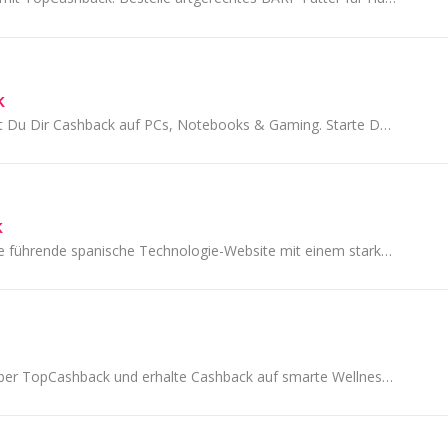
k
Bei ONE.de sicherst Du Dir Cashback auf PCs, Notebooks & Gaming. Starte Deinen Einkauf über TopCashback und spare clever bei moderner Technik.
k
SoftZone.eu ist eine führende spanische Technologie-Website mit einem starken Fokus auf Software, Betriebssysteme und Anwendungen.
Bestelle Pulsetto über TopCashback und erhalte Cashback auf smarte Wellness-Technologie – für mehr Balance, Entspannung und Ersparnis