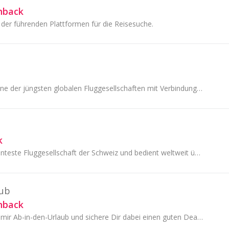
hback
 der führenden Plattformen für die Reisesuche.
Qatar Airways ist eine der jüngsten globalen Fluggesellschaften mit Verbindungen zu allen sechs Kontinenten.
k
SWISS ist die bekannteste Fluggesellschaft der Schweiz und bedient weltweit über 100 Destinationen mit einer Flotte von 87 Flugzeugen.
aub
hback
Buche Deine Reise mir Ab-in-den-Urlaub und sichere Dir dabei einen guten Deal mit TopCashback!