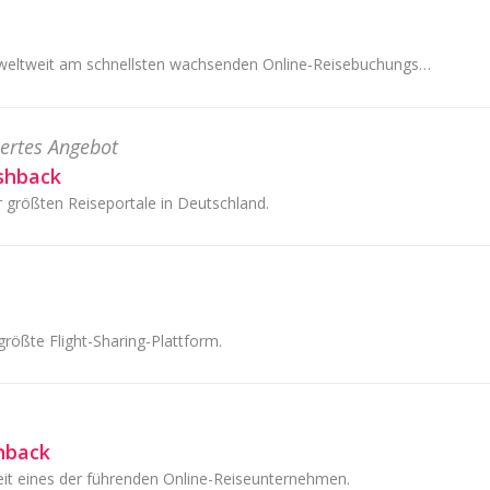
Agoda ist eine der weltweit am schnellsten wachsenden Online-Reisebuchungsplattformen. Sie bietet Reisenden einen einfachen Zugang zu einer großen Aus
ertes Angebot
ashback
r größten Reiseportale in Deutschland.
größte Flight-Sharing-Plattform.
hback
it eines der führenden Online-Reiseunternehmen.