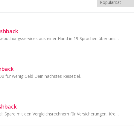
ashback
Trip.com bietet Reisebuchungsservices aus einer Hand in 19 Sprachen über unsere Website und mobile App.
hback
Du für wenig Geld Dein nächstes Reiseziel.
ashback
Das Vergleichsportal: Spare mit den Vergleichsrechnern für Versicherungen, Kredite, Energie, DSL, Reisen, Flüge und mehr.