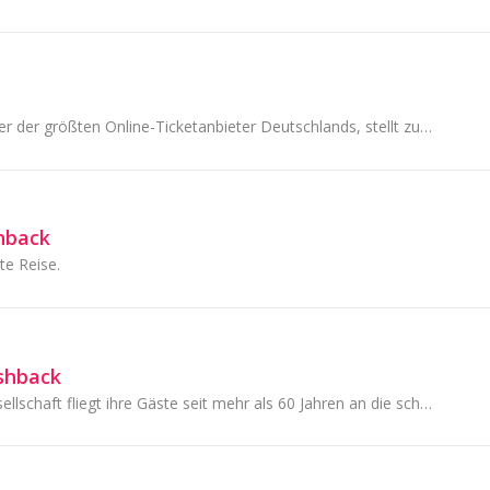
Flugladen.de ist einer der größten Online-Ticketanbieter Deutschlands, stellt zusätzlich mehr als 72.000 Hotels in über 100 Ländern zur Auswahl.
hback
e Reise.
ashback
Die Condor Fluggesellschaft fliegt ihre Gäste seit mehr als 60 Jahren an die schönsten Ferienziele der Welt, spare bares Geld bei Deinem nächsten Flug