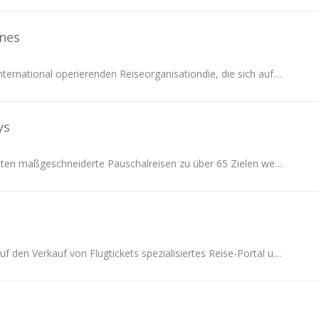
ines
Corendon ist eine international operierenden Reiseorganisationdie, die sich auf Flugtransport, Inbound und Hotelmanagement spezialisiert hat.
ys
Capital Holidays bieten maßgeschneiderte Pauschalreisen zu über 65 Zielen weltweit.
billigflug.de ist ein auf den Verkauf von Flugtickets spezialisiertes Reise-Portal und seit 1998 auf dem Markt. Der übersichtliche und klare Seitenauf