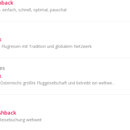
hback
 einfach, schnell, optimal, pauschal
k
Flugreisen mit Tradition und globalem Netzwerk
nes
k
Austrian Airlines ist Österreichs größte Fluggesellschaft und betreibt ein weltweites Streckennetz von rund 130 Destinationen.
ashback
 Reisebuchung weltweit