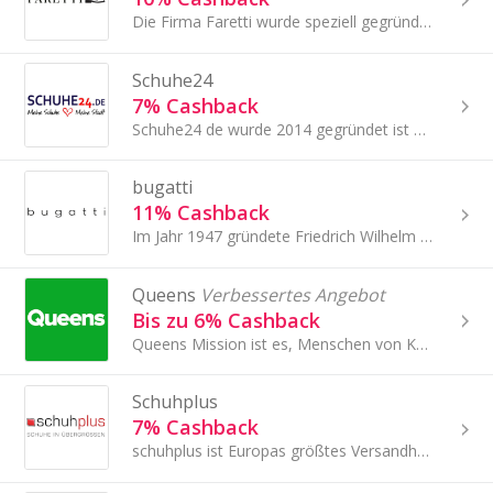
Die Firma Faretti wurde speziell gegründet, um das Vertrauen der Männer mit Schuhen, welche die Körpergröße erhöhen, zu stärken.
Schuhe24
7% Cashback
Schuhe24 de wurde 2014 gegründet ist heute einer der größten und am schnellsten wachsenden Online Shops für Schuhe in Deutschland.
bugatti
11% Cashback
Im Jahr 1947 gründete Friedrich Wilhelm Brinkmann das Unternehmen bugatti.
Queens
Verbessertes Angebot
Bis zu 6% Cashback
Queens Mission ist es, Menschen von Kopf bis Fuß einzukleiden.
Schuhplus
7% Cashback
schuhplus ist Europas größtes Versandhaus für Schuhe in Übergrößen und betreibt bundesweit zudem Filialen für große Schuhe.