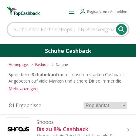
Registrieren / Anmelden
Schuhe Cashback
Homepage
Fashion
Schuhe
Spare beim
Schuhekaufen
mit unseren starken Cashback-
Angeboten auf viele Marken und sichere Dir so immer die
besten Deals.
Mehr anzeigen
81 Ergebnisse
Shooos
Bis zu 8% Cashback
Shooos ist ein Geschäft mit Lifestyle-Schuhen, Sneakers, Kleidung und Rucksäcken. Alle Produkte sind auf Lager.