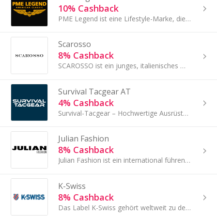
10% Cashback
PME Legend ist eine Lifestyle-Marke, die Freiheit, Männlichkeit und Abenteuer symbolisiert.
Scarosso
8% Cashback
SCAROSSO ist ein junges, italienisches Modelabel, dessen Kernprodukte italienische Damen- und Herrenschuhe und verwandte Accessoires sind.
Survival Tacgear AT
4% Cashback
Survival-Tacgear – Hochwertige Ausrüstung für Survival, Outdoor & Militär
Julian Fashion
8% Cashback
Julian Fashion ist ein international führender Einzelhändler für Luxusmode mit Sitz in Italien.
K-Swiss
8% Cashback
Das Label K-Swiss gehört weltweit zu den bekanntesten Sportmarken.