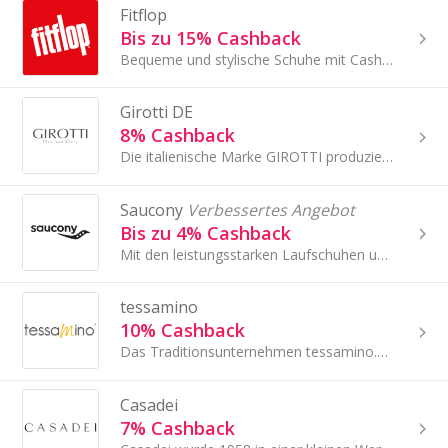
Fitflop
Bis zu 15% Cashback
Bequeme und stylische Schuhe mit Cashback Rabatt kaufen bei Fitflop!
Girotti DE
8% Cashback
Die italienische Marke GIROTTI produziert individualisierte Schuhe neuer Generation. Individualisierte Schuhe zu tragen ist ein Trend, dem die...
Saucony
Verbessertes Angebot
Bis zu 4% Cashback
Mit den leistungsstarken Laufschuhen und der Ausrüstung von Saucony kannst Du Dich auf den Weg machen.
tessamino
10% Cashback
Das Traditionsunternehmen tessamino.de ist der Online-Shop für bequeme, ansprechende Schuhe.
Casadei
7% Cashback