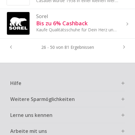
Casadei wurde 1958 in einer kleinen Werkstatt in San Mauro Pascoli gegründet.
Sorel
Bis zu 6% Cashback
Kaufe Qualitätsschuhe für Dein Herz und Deine Sohle. Sorels Schuhwerk ist so konzipiert, dass Du jeden Deiner Schritte genießen kannst.
26 - 50 von 81 Ergebnissen
Hilfe
Weitere Sparmöglichkeiten
Lerne uns kennen
Arbeite mit uns