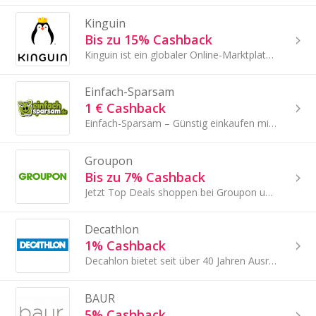
Kinguin
Bis zu 15% Cashback
Kinguin ist ein globaler Online-Marktplatz für Videospiel-Keys - Steam, Origin, Uplay, Battle.net, Xbox, PSN-CD-Keys und vieles mehr! Käufer und...
Einfach-Sparsam
1 € Cashback
Einfach-Sparsam – Günstig einkaufen mit cleveren Angeboten
Groupon
Bis zu 7% Cashback
Jetzt Top Deals shoppen bei Groupon und durch TopCashback extra sparen!
Decathlon
1% Cashback
Decahlon bietet seit über 40 Jahren Ausrüstung und Bekleidung für über 100 Sportarten an.
BAUR
5% Cashback