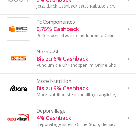
Jetzt durch Cashback satte Rabatte sichern bei Baur!
Pc Componentes
0,75% Cashback
PcComponentes ist eine führende Online-Adresse für Computer, Elektronik und Technik mit einem riesigen Angebot an PCs, Laptops, Komponenten, Peripheri
Norma24
Bis zu 6% Cashback
Rund um die Uhr shoppen im Online-Shop von NORMA24 mit Artikeln aus den Bereichen Bauen, Hobby, Freizeit, Einrichtung, Technik, Tierwelt und Wein.
More Nutrition
Bis zu 9% Cashback
More Nutrition steht für alltagstaugliche, bewusste Ernährung mit Produkten, die nicht nur funktional sind, sondern auch gut schmecken.
Deporvillage
4% Cashback
Deporvillage ist ein Online-Shop, der sich auf den Bereich der Sportausrüstung spezialisiert hat.