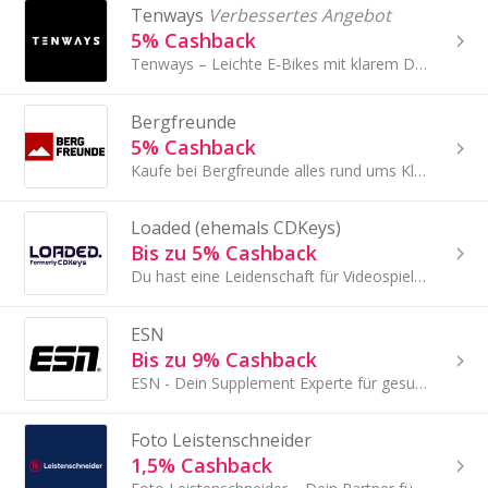
Tenways
Verbessertes Angebot
5% Cashback
Tenways – Leichte E-Bikes mit klarem Design für eine nachhaltige Zukunft.
Bergfreunde
5% Cashback
Kaufe bei Bergfreunde alles rund ums Klettern, Bergsport, Bouldern, Slackline, Outdoor, Trekking und Wandern.
Loaded (ehemals CDKeys)
Bis zu 5% Cashback
Du hast eine Leidenschaft für Videospiele? Möchtest du dich mit einer der beliebtesten Wiederverkäufer-Websites für digitale Spiele in der Welt...
ESN
Bis zu 9% Cashback
ESN - Dein Supplement Experte für gesunde Ernährung
Foto Leistenschneider
1,5% Cashback