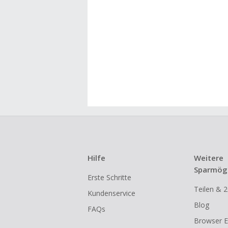
Hilfe
Weitere
Sparmögl
Erste Schritte
Teilen & 2
Kundenservice
Blog
FAQs
Browser E