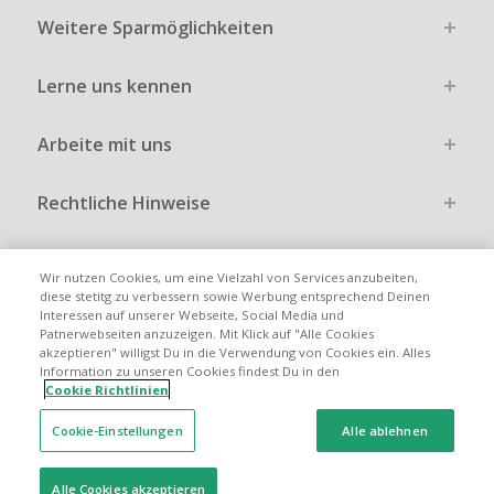
Weitere Sparmöglichkeiten
Lerne uns kennen
Arbeite mit uns
Rechtliche Hinweise
Wir nutzen Cookies, um eine Vielzahl von Services anzubeiten,
diese stetitg zu verbessern sowie Werbung entsprechend Deinen
Interessen auf unserer Webseite, Social Media und
Globale Websites
UK
US
CN
JP
FR
AU
IT
ES
Patnerwebseiten anzuzeigen. Mit Klick auf "Alle Cookies
akzeptieren" willigst Du in die Verwendung von Cookies ein. Alles
Information zu unseren Cookies findest Du in den
Cookie Richtlinien
Cookie-Einstellungen
Alle ablehnen
© 2005 - 2026 TopCashback Group Limited
Alle Cookies akzeptieren