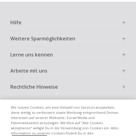
Hilfe
Weitere Sparmöglichkeiten
Lerne uns kennen
Arbeite mit uns
Rechtliche Hinweise
Wir nutzen Cookies, um eine Vielzahl von Services anzubeiten,
diese stetitg zu verbessern sowie Werbung entsprechend Deinen
Interessen auf unserer Webseite, Social Media und
Globale Websites
UK
US
CN
JP
FR
AU
IT
ES
Patnerwebseiten anzuzeigen. Mit Klick auf "Alle Cookies
akzeptieren" willigst Du in die Verwendung von Cookies ein. Alles
Information zu unseren Cookies findest Du in den