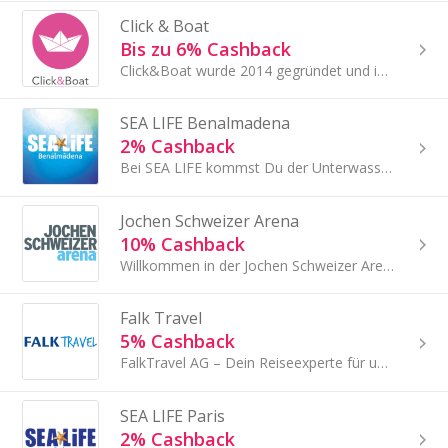
Click & Boat
Bis zu 6% Cashback
Click&Boat wurde 2014 gegründet und ist der europäische Marktführer im Bereich der Bootsvermietung.
SEA LIFE Benalmadena
2% Cashback
Bei SEA LIFE kommst Du der Unterwasserwelt ganz nah.
Jochen Schweizer Arena
10% Cashback
Willkommen in der Jochen Schweizer Arena! Sie freuen sich, Dich allein, mit Deiner Familie, in einer Gruppe oder mit Deiner Firma begrüßen zu dürfen.
Falk Travel
5% Cashback
FalkTravel AG – Dein Reiseexperte für unvergessliche Erlebnisse
SEA LIFE Paris
2% Cashback