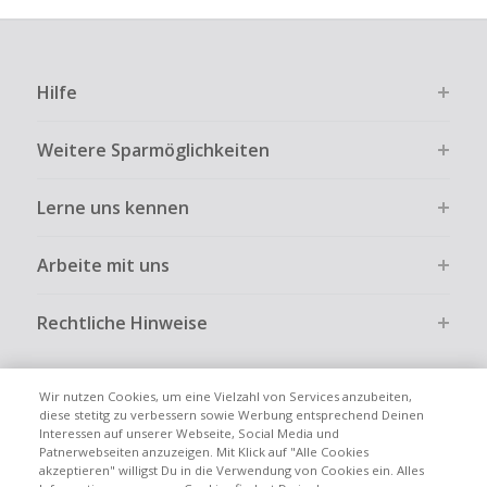
Hilfe
Weitere Sparmöglichkeiten
Lerne uns kennen
Arbeite mit uns
Rechtliche Hinweise
Wir nutzen Cookies, um eine Vielzahl von Services anzubeiten,
diese stetitg zu verbessern sowie Werbung entsprechend Deinen
Interessen auf unserer Webseite, Social Media und
Globale Websites
UK
US
CN
JP
FR
AU
IT
ES
Patnerwebseiten anzuzeigen. Mit Klick auf "Alle Cookies
akzeptieren" willigst Du in die Verwendung von Cookies ein. Alles