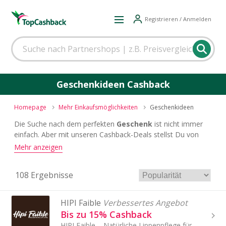
Registrieren / Anmelden
Geschenkideen Cashback
Homepage
Mehr Einkaufsmöglichkeiten
Geschenkideen
Die Suche nach dem perfekten
Geschenk
ist nicht immer
einfach. Aber mit unseren Cashback-Deals stellst Du von
Anfang an sicher, dass Du beim Geschenke-Kauf günstige
Mehr anzeigen
Preise erzielst.
108 Ergebnisse
HIPI Faible
Verbessertes Angebot
Bis zu 15% Cashback
HIPI Faible – Natürliche Lippenpflege für samtweiche Lippen