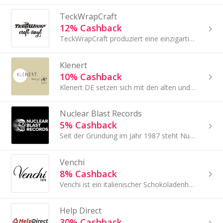
TeckWrapCraft
12% Cashback
TeckWrapCraft produziert eine einzigartige Vielfalt an Produkten aus Heat Transfer Vinyl (HTV) und Adhesive Vinyl.
Klenert
10% Cashback
Klenert DE setzen sich mit den alten und traditionellen Sorten auseinander und verschaffen diesen ein neues Gesicht.
Nuclear Blast Records
5% Cashback
Seit der Gründung im Jahr 1987 steht Nuclear Blast Records für über 30 Jahre geballte Metal-Power unter dem Motto „Dedicated to Metal“.
Venchi
8% Cashback
Venchi ist ein italienischer Schokoladenhersteller seit 1878. Ihre Schokolade ist glutenfrei und mit den feinsten Zutaten hergestellt.
Help Direct
30% Cashback