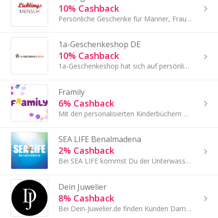
10% Cashback
Persönliche Geschenke für Männer, Frauen und Kinder von cool über romantisch bis witzig bietet unser Online-Shop www.lieblingsmensch24.de. Mehr als 20
1a-Geschenkeshop DE
10% Cashback
1a-Geschenkeshop hat sich auf persönliche, individuelle Geschenke spezialisiert. Fast jedes Produkt wird mit Namen, Wunschtext, Foto oder anderen indi
Framily
6% Cashback
Mit den personalisierten Kinderbüchern von Framily wird es abends im Bett oder an einem Regentag auf der Couch garantiert nicht langweilig,...
SEA LIFE Benalmadena
2% Cashback
Bei SEA LIFE kommst Du der Unterwasserwelt ganz nah.
Dein Juwelier
8% Cashback
Bei Dein-Juwelier.de finden Kunden Damen-, Herren- und Kinderschmuck, Accessoires und Uhren von lokalen Händlern aus ganz Deutschland.